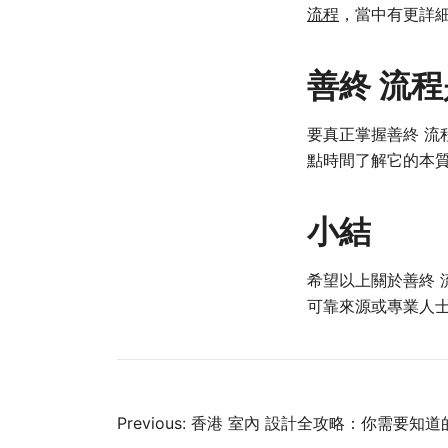
流程
，當中有更詳
善終 流
要真正掌握善終 
點時間了解它的本
小結
希望以上關於善終
可靠來源或專業人
Post
Previous:
香港 室內 設計全攻略：你需要知道