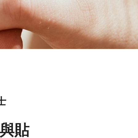
士
南與貼