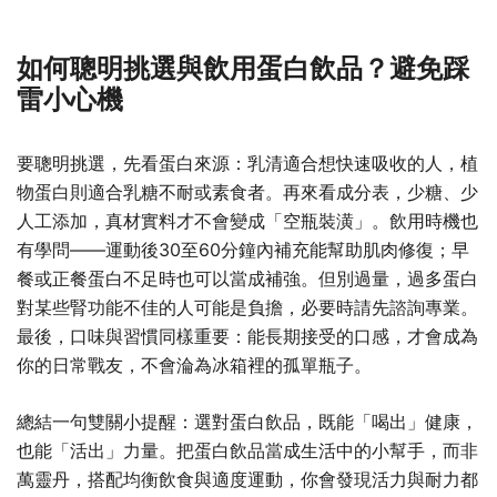
如何聰明挑選與飲用蛋白飲品？避免踩
雷小心機
要聰明挑選，先看蛋白來源：乳清適合想快速吸收的人，植
物蛋白則適合乳糖不耐或素食者。再來看成分表，少糖、少
人工添加，真材實料才不會變成「空瓶裝潢」。飲用時機也
有學問——運動後30至60分鐘內補充能幫助肌肉修復；早
餐或正餐蛋白不足時也可以當成補強。但別過量，過多蛋白
對某些腎功能不佳的人可能是負擔，必要時請先諮詢專業。
最後，口味與習慣同樣重要：能長期接受的口感，才會成為
你的日常戰友，不會淪為冰箱裡的孤單瓶子。
總結一句雙關小提醒：選對蛋白飲品，既能「喝出」健康，
也能「活出」力量。把蛋白飲品當成生活中的小幫手，而非
萬靈丹，搭配均衡飲食與適度運動，你會發現活力與耐力都