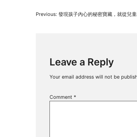
Post
Previous:
發現孩子內心的秘密寶藏，就從兒童
navigation
Leave a Reply
Your email address will not be publis
Comment
*