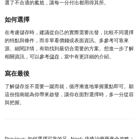
選了不合適的尷尬，讓每一分付出都用得其所。
如何選擇
在考慮儲存時，建議從自己的實際需要出發，比較不同選擇
的特點與條件，而非單看價錢或表面資訊。多參考可靠來
源、細閱詳情，有助找到最切合需要的方案。想進一步了解
相關資訊，可以參考
儲存
，當中有更詳細的介紹。
寫在最後
了解儲存並不需要一蹴而就，循序漸進地掌握重點即可。願
這份指南能為你帶來啟發，讓你在面對選擇時，多一分從容
與把握。
Post
Previous:
如何選擇可靠的足
Next:
痔瘡治療藥膏全攻略：