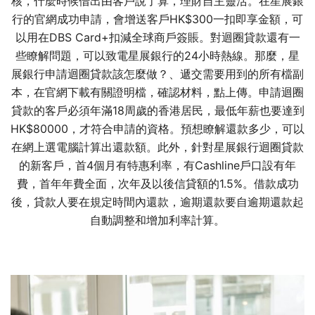
核，什麼時候借出由客戶說了算，理財自主靈活。在星展銀
行的官網成功申請，會增送客戶HK$300一扣即享金額，可
以用在DBS Card+扣減全球商戶簽賬。對迴圈貸款還有一
些瞭解問題，可以致電星展銀行的24小時熱線。那麼，星
展銀行申請迴圈貸款該怎麼做？、遞交需要用到的所有檔副
本，在官網下載有關證明檔，確認材料，點上傳。申請迴圈
貸款的客戶必須年滿18周歲的香港居民，最低年薪也要達到
HK$80000，才符合申請的資格。預想瞭解還款多少，可以
在網上選電腦計算出還款額。此外，針對星展銀行迴圈貸款
的新客戶，首4個月有特惠利率，有Cashline戶口設有年
費，首年年費全面，次年及以後信貸額的1.5%。借款成功
後，貸款人要在規定時間內還款，逾期還款要自逾期還款起
自動調整和增加利率計算。