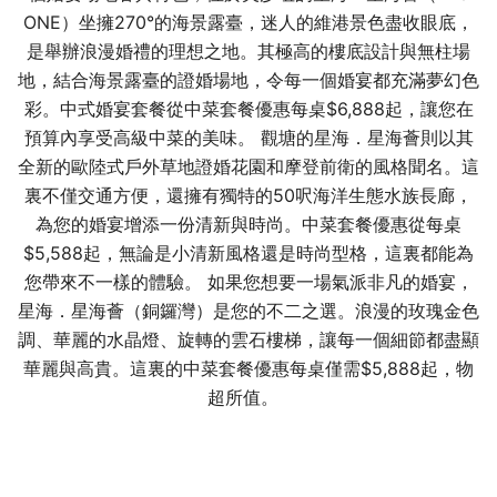
ONE）坐擁270°的海景露臺，迷人的維港景色盡收眼底，
是舉辦浪漫婚禮的理想之地。其極高的樓底設計與無柱場
地，結合海景露臺的證婚場地，令每一個婚宴都充滿夢幻色
彩。中式婚宴套餐從中菜套餐優惠每桌$6,888起，讓您在
預算內享受高級中菜的美味。 觀塘的星海．星海薈則以其
全新的歐陸式戶外草地證婚花園和摩登前衛的風格聞名。這
裏不僅交通方便，還擁有獨特的50呎海洋生態水族長廊，
為您的婚宴增添一份清新與時尚。中菜套餐優惠從每桌
$5,588起，無論是小清新風格還是時尚型格，這裏都能為
您帶來不一樣的體驗。 如果您想要一場氣派非凡的婚宴，
星海．星海薈（銅鑼灣）是您的不二之選。浪漫的玫瑰金色
調、華麗的水晶燈、旋轉的雲石樓梯，讓每一個細節都盡顯
華麗與高貴。這裏的中菜套餐優惠每桌僅需$5,888起，物
超所值。