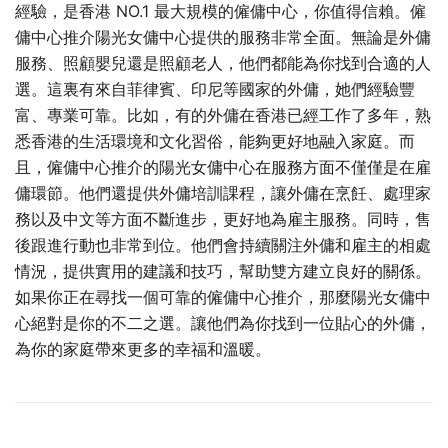
經驗，是香港 NO.1 最大規模的僱傭中心，你值得信賴。僱
傭中心推介陽光女傭中心提供的服務非常全面。無論是外傭
服務、照顧嬰兒還是照顧老人，他們都能為你找到合適的人
選。這裏有來自菲律賓、印尼等國家的外傭，她們經驗豐
富、專業可靠。比如，有的外傭在香港已經工作了多年，熟
悉香港的生活環境和文化習俗，能夠更好地融入家庭。而
且，僱傭中心推介的陽光女傭中心在服務方面不僅僅是在雇
傭環節。他們還提供外傭培訓課程，讓外傭在烹飪、處理家
務以及中文等方面不斷進步，更好地為雇主服務。同時，售
後跟進行動也非常到位。他們會持續關注外傭和雇主的相處
情況，提供實用的建議和技巧，幫助雙方建立良好的關係。
如果你正在尋找一個可靠的僱傭中心推介，那麼陽光女傭中
心絕對是你的不二之選。讓他們為你找到一位貼心的外傭，
為你的家庭帶來更多的幸福和溫暖。