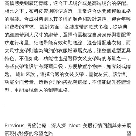
高檔感受到廣泛青睞，適合正式場合或是高端場合的搭配。
相比之下，布料皮帶則輕便通透，非常適合休閒或運動風格
的服裝。合成材料則以其多樣的顏色和設計選擇，迎合年輕
消費者的需求。 設計方面，女裝皮帶的款式多樣，從經典
的細腰帶到大尺寸的綁帶，選擇時需根據自身身形與搭配需
求進行考量。細腰帶能有效勾勒腰線，適合搭配連衣裙，而
大尺寸皮帶則能為簡約的衣服增添層次感，讓整個造型更具
特色。不僅如此，功能性也是選擇女裝皮帶時的考量之一，
有些皮帶還設計有隱藏口袋，方便放置小物件，如零錢或鑰
匙。 總結來說，選擇合適的女裝皮帶，需從材質、設計到
功能全面考量。透過合理的搭配與選擇，不僅能提升整體造
型，更能展現個人的獨特風格。
Post
Previous:
胃癌治療：深入探
Next:
美股行情回顧與未來展
navigation
索現代醫療的希望之路
望