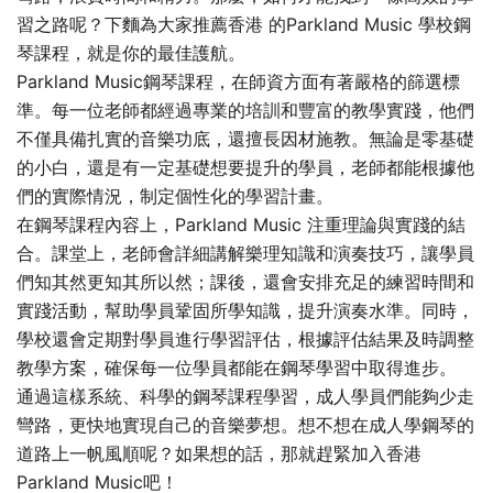
習之路呢？下麵為大家推薦香港 的Parkland Music 學校鋼
琴課程，就是你的最佳護航。​
Parkland Music鋼琴課程，在師資方面有著嚴格的篩選標
準。每一位老師都經過專業的培訓和豐富的教學實踐，他們
不僅具備扎實的音樂功底，還擅長因材施教。無論是零基礎
的小白，還是有一定基礎想要提升的學員，老師都能根據他
們的實際情況，制定個性化的學習計畫。​
在鋼琴課程內容上，Parkland Music 注重理論與實踐的結
合。課堂上，老師會詳細講解樂理知識和演奏技巧，讓學員
們知其然更知其所以然；課後，還會安排充足的練習時間和
實踐活動，幫助學員鞏固所學知識，提升演奏水準。同時，
學校還會定期對學員進行學習評估，根據評估結果及時調整
教學方案，確保每一位學員都能在鋼琴學習中取得進步。
通過這樣系統、科學的鋼琴課程學習，成人學員們能夠少走
彎路，更快地實現自己的音樂夢想。想不想在成人學鋼琴的
道路上一帆風順呢？如果想的話，那就趕緊加入香港
Parkland Music吧！