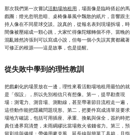
那次我們第一次嘗試
活動場地租用
，場面像是臨時搭起的馬
戲團：燈光忽明忽暗、桌椅像暴風中飄散的紙片，音響跟主
持人像在不同星球交談。說真的，從報名表到現場拆場，時
間像被壓縮成一顆心跳，大家忙得像陀螺轉個不停。當晚的
混亂雖然誇張到可以寫成小說，但每一個小失誤其實都藏著
可修正的根源——這是故事，也是提醒。
從失敗中學到的理性教訓
把戲劇化的場景放在一邊，理性來看活動場地租用最怕的就
是「假設」，所以先別相信只有想像。第一，提早勘查現
場：測電力、測音場、測動線，甚至帶著節目流程走一遍，
這些動作能把隱藏問題現形。第二，把要件寫成清單並要求
場地方確認，包括可用插座、承重、換氣與保全，簽約時把
責任邊界寫清楚，未雨綢繆比當場救火省錢省力。第三，預
留彩排與備援：帶備用麥克風、延長線與簡單工具箱，且指