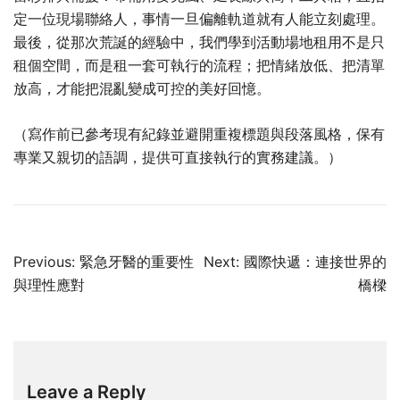
定一位現場聯絡人，事情一旦偏離軌道就有人能立刻處理。
最後，從那次荒誕的經驗中，我們學到活動場地租用不是只
租個空間，而是租一套可執行的流程；把情緒放低、把清單
放高，才能把混亂變成可控的美好回憶。
（寫作前已參考現有紀錄並避開重複標題與段落風格，保有
專業又親切的語調，提供可直接執行的實務建議。）
Post
Previous:
緊急牙醫的重要性
Next:
國際快遞：連接世界的
navigation
與理性應對
橋樑
Leave a Reply